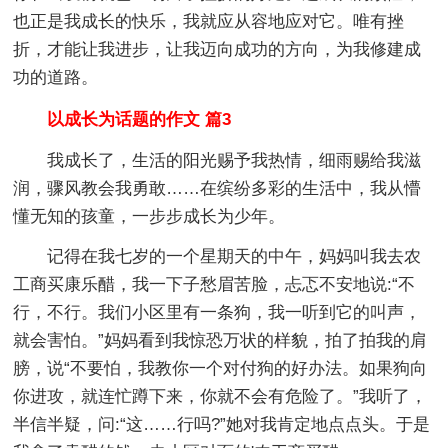
也正是我成长的快乐，我就应从容地应对它。唯有挫
折，才能让我进步，让我迈向成功的方向，为我修建成
功的道路。
以成长为话题的作文 篇3
我成长了，生活的阳光赐予我热情，细雨赐给我滋
润，骤风教会我勇敢……在缤纷多彩的生活中，我从懵
懂无知的孩童，一步步成长为少年。
记得在我七岁的一个星期天的中午，妈妈叫我去农
工商买康乐醋，我一下子愁眉苦脸，忐忑不安地说:“不
行，不行。我们小区里有一条狗，我一听到它的叫声，
就会害怕。”妈妈看到我惊恐万状的样貌，拍了拍我的肩
膀，说“不要怕，我教你一个对付狗的好办法。如果狗向
你进攻，就连忙蹲下来，你就不会有危险了。”我听了，
半信半疑，问:“这……行吗?”她对我肯定地点点头。于是