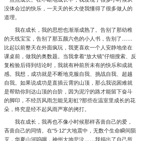
没体会过的快乐，一天天的长大使我懂得了很多做人的
道理。
我在成长，我的思想也渐渐成熟了。告别了那幼稚
的天线宝宝，告别了那五颜六色的小人书，告别了……
比起以前整天在外面疯玩，我更喜欢一个人安静地坐在
课桌前，做我的奥数题。当我拿着“放大镜”仔细搜索、反
复检验后得到结论时，我就有种前所未有的快乐和成就
感。我想，成功就是不断地克服自我、挑战自我、超越
自我。如果说成功是直插云霄的山顶，那么我说困难就
是帮助你到达山顶的台阶，因为泥泞的路才能留下奋斗
的脚印，不经历风雨怎能见彩虹?那些在温室里成长的花
朵，终究是经不起风雨严寒的拷打。
我在成长，我再也不像小时候那样吝啬自己的爱，
吝啬自己的同情。在“5·12”大地震中，无数个生命瞬间陨
灭，华夏山河呜咽，神州大地悲泣……我捐出了自己所