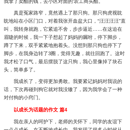
我拿了卖醋的钱，去小区对面的'农工商买醋。
真是冤家路窄，竟然遇上了那只狗。那只狗虎视眈
眈地站在小区门口，对着我张开血盆大口，“汪汪汪汪”直
叫，我转身就跑，它紧追不舍，步步逼近……在这迫在
眉睫的时候，我一下子想起了妈妈的嘱咐，停下脚步，
蹲了下来，双手紧紧地抱着头。没想到那只狗也停下了
脚步，在我身边转了3圈，觉得无趣，就往回跑了。这时
我才松了口气，最后摆脱了这只狗，我心里像掉了块石
头，简单多了。
我成长了，变得更加勇敢。我要紧记妈妈对我说的
话，下次再碰到狗它就对我没辙了，因为我学会了一种
对付狗的小窍门。
以成长为话题的作文 篇4
我在亲人的呵护下，老师的关怀下，同学的友谊下
一点点成长。在不断地成长中，我发现了很多小时候从