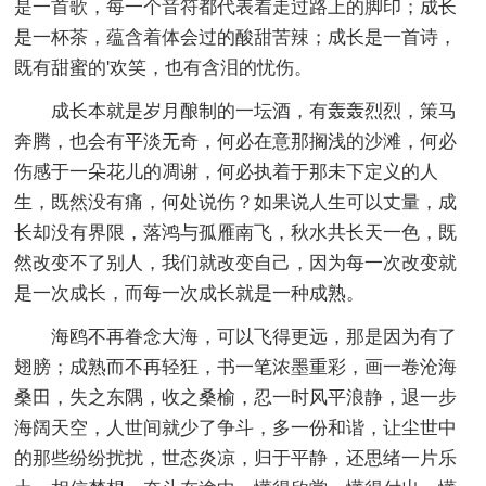
是一首歌，每一个音符都代表着走过路上的脚印；成长
是一杯茶，蕴含着体会过的酸甜苦辣；成长是一首诗，
既有甜蜜的'欢笑，也有含泪的忧伤。
成长本就是岁月酿制的一坛酒，有轰轰烈烈，策马
奔腾，也会有平淡无奇，何必在意那搁浅的沙滩，何必
伤感于一朵花儿的凋谢，何必执着于那未下定义的人
生，既然没有痛，何处说伤？如果说人生可以丈量，成
长却没有界限，落鸿与孤雁南飞，秋水共长天一色，既
然改变不了别人，我们就改变自己，因为每一次改变就
是一次成长，而每一次成长就是一种成熟。
海鸥不再眷念大海，可以飞得更远，那是因为有了
翅膀；成熟而不再轻狂，书一笔浓墨重彩，画一卷沧海
桑田，失之东隅，收之桑榆，忍一时风平浪静，退一步
海阔天空，人世间就少了争斗，多一份和谐，让尘世中
的那些纷纷扰扰，世态炎凉，归于平静，还思绪一片乐