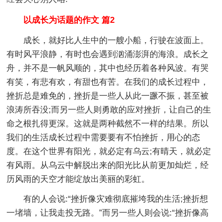
以成长为话题的作文 篇2
成长，就好比人生中的一艘小船，行驶在波面上。
有时风平浪静，有时也会遇到汹涌澎湃的海浪。成长之
舟，并不是一帆风顺的，其中也经历着各种风波。有哭
有笑，有悲有欢，有甜也有苦。在我们的成长过程中，
挫折总是难免的，挫折是一些人从此一蹶不振，甚至被
浪涛所吞没;而另一些人则勇敢的应对挫折，让自己的生
命之根扎得更深。这就是两种截然不一样的结果。所以
我们的生活成长过程中需要要有不怕挫折，用心的态
度。在这个世界有阳光，就必定有乌云;有晴天，就必定
有风雨。从乌云中解脱出来的阳光比从前更加灿烂，经
历风雨的天空才能绽放出美丽的彩虹。
有的人会说:“挫折像灾难彻底摧垮我的生活;挫折想
一堵墙，让我走投无路。”而另一些人则会说:“挫折像高