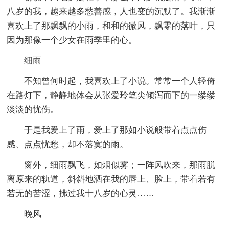
八岁的我，越来越多愁善感，人也变的沉默了。我渐渐
喜欢上了那飘飘的小雨，和和的微风，飘零的落叶，只
因为那像一个少女在雨季里的心。
细雨
不知曾何时起，我喜欢上了小说。常常一个人轻倚
在路灯下，静静地体会从张爱玲笔尖倾泻而下的一缕缕
淡淡的忧伤。
于是我爱上了雨，爱上了那如小说般带着点点伤
感、点点忧愁，却不落寞的雨。
窗外，细雨飘飞，如烟似雾；一阵风吹来，那雨脱
离原来的轨道，斜斜地洒在我的唇上、脸上，带着若有
若无的苦涩，拂过我十八岁的心灵……
晚风