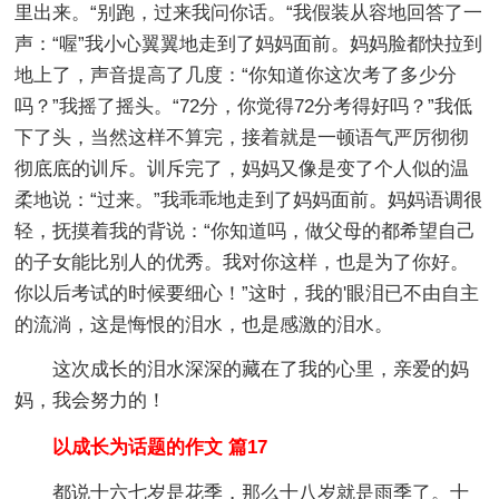
里出来。“别跑，过来我问你话。“我假装从容地回答了一
声：“喔”我小心翼翼地走到了妈妈面前。妈妈脸都快拉到
地上了，声音提高了几度：“你知道你这次考了多少分
吗？”我摇了摇头。“72分，你觉得72分考得好吗？”我低
下了头，当然这样不算完，接着就是一顿语气严厉彻彻
彻底底的训斥。训斥完了，妈妈又像是变了个人似的温
柔地说：“过来。”我乖乖地走到了妈妈面前。妈妈语调很
轻，抚摸着我的背说：“你知道吗，做父母的都希望自己
的子女能比别人的优秀。我对你这样，也是为了你好。
你以后考试的时候要细心！”这时，我的'眼泪已不由自主
的流淌，这是悔恨的泪水，也是感激的泪水。
这次成长的泪水深深的藏在了我的心里，亲爱的妈
妈，我会努力的！
以成长为话题的作文 篇17
都说十六七岁是花季，那么十八岁就是雨季了。十