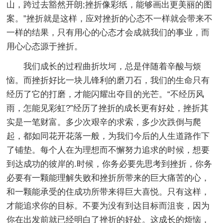
山，跨过去豁然开朗;挫折像彩纸，能够画出更美丽的图
案。”挫折就是这样，应对挫折的心态不一样就会带来不
一样的结果，只有用心的心态才会成就我们的事业，而
用心心态源于挫折。
我们成长的过程曲折坎坷，总是伴随着辛酸与烦
恼。而挫折好比一块儿锋利的磨刀石，我们的生命只有
经历了它的打磨，才能闪耀出夺目的光芒。“不经历风
雨，怎能见彩虹?”经历了挫折的成长更有好处，挫折其
实是一笔财富。多少次艰辛的求索，多少次跌倒与爬
起，都如同花开花落一般，为我们今后的人生道路作下
了铺垫。每个人在为理想而不懈努力追求的时候，想要
到达成功的彼岸的.时候，你务必要先思考到挫折，你务
必要有一颗能理解失败和挫折所带来的巨大痛苦的心，
和一颗能承受的住成功所带来得巨大喜悦。只有这样，
才能追求你的目标。不要为没有到达目标而沮丧，因为
你在出发前就已经明白了挫折的好处。这成长的烦恼，