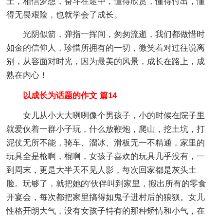
土，相信梦想，奋斗在途中，懂得欣赏，懂得付出，懂
得无畏艰险，也就学会了成长。
光阴似箭，弹指一挥间，匆匆流逝，我们都做惜时
如金的信仰人，珍惜所拥有的一切，微笑着对过往说离
别，从容面对时光，因为最美的风景，成长在路上，成
熟在内心！
以成长为话题的作文 篇14
女儿从小大大咧咧像个男孩子，小的时候在院子里
就爱伙着一群小子玩，什么放鞭炮，爬山，挖土坑，打
泥仗无所不能，骑车、溜冰、滑板无一不精通，家里的
玩具全是枪啊，棍啊，女孩子喜欢的玩具几乎没有，一
到周末，更是大半天不见人影，每次回家都是灰头土
脸。玩够了，就把她的'伙伴叫到家里，搬出所有的零食
开宴会，每次都把家里搞得如鬼子进村后的狼狈。女儿
性格开朗大气，没有女孩子特有的那种矫情和小气，在