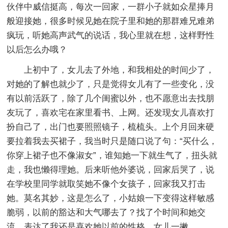
伙伴中威信挺高，每次一回家，一群小子就如众星捧月
般迎接她，很多时候见她在院子里和她的那群难兄难弟
疯玩，听她高声武气的说话，我心里就在想，这样野性
以后怎么办哦？
上初中了，女儿去了外地，和我相处的时间少了，
对她的了解也就少了，只是觉得女儿有了一些变化，没
有以前活跃了，除了几个闺蜜以外，也不愿意出去找朋
友玩了，喜欢宅在家里看书、上网。还发现女儿喜欢打
扮自己了，出门也要照照镜子，梳梳头。上个月回来硬
要拉着我去买裙子，我当时只是随口说了句：“买什么，
你穿上裙子也不像淑女”，谁知她一下就生气了，扭头就
走，我也懒得理她。后来听他外婆说，回家后哭了，说
在学校里同学就取笑她不像个女孩子，回家我又打击
她。莫名其妙，这是怎么了，小姑娘一下变得这样敏感
脆弱，以前的豁达和大气哪去了？找了个时间和她交
流，表达了我还是喜欢她以前的性格，女儿一撇