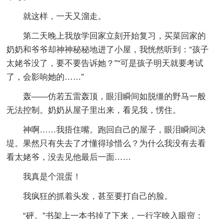
就这样，一天又溜走。
第二天晚上我放学回家立刻开始复习，买菜回家的
奶奶和爷爷却神神秘秘地进了小屋，我恍然听到：“孩子
太姥爷没了，要不要告诉她？”“可是孩子明天就要考试
了，会影响她的……”
轰——仿若五雷轰顶，眼泪瞬间如脱缰的野马一般
无法控制。奶奶从屋子里出来，看见我，愣住。
神啊……我捂住嘴。跑回自己的屋子，眼泪瞬间决
堤。果然只有失去了才懂得珍惜么？为什么我没有去看
看太姥爷，没去见他最后一面……
我真是个混蛋！
我疯狂的抓着头发，甚至要打自己的脸。
“砰。”书架上一本书掉了下来，一行字映入眼帘：