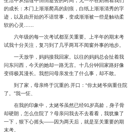
生活中从指缝中悄悄逝去的时间，无一不在刻画着我们
的成长：木门上渐渐爬高的刻痕，白纸上渐渐清秀的字
迹，以及由开始的不谙世事，变成渐渐被一些是触动柔
软的心灵……
六年级的每一次考试都至关重要。上半年的期末考
试我十分关注，复习到了几乎两耳不闻窗外事的地步。
一天放学，妈妈接我回家。以往的妈妈总会扯着我
问东问西，今天的她却一路无言。十几分钟回家路好像
变得极其漫长。我想问母亲发生了什么事，却不敢。
到了家，母亲终于沉重的.开口：“你太姥爷病重住院
了。”我一怔、
在我的印象中，太姥爷虽然已经91岁高龄，身子骨
却硬朗，怎么住院了？母亲问我去不去看看，我犹豫了
一下，狠下心摇头——因为两天后，就是至关重要的期
末考。