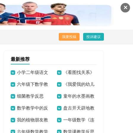
✕
我要投稿
投诉建议
最新推荐
小学二年级语文
《看图找关系》
六年级下数学教
《我爱我的幼儿
教学反思
教学反思
细菌教学反思
童年的水墨画教
学反思
园》教学反思
数学教学中的反
盘古开天辟地教
学反思
我的植物朋友教
一年级数学《连
思
学反思
六年级数学教学
数学课教学反思
学反思
加连减》教学反思