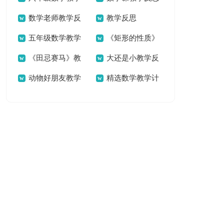
数学老师教学反
教学反思
反思
五年级数学教学
《矩形的性质》
思范文
《田忌赛马》教
大还是小教学反
反思
的教学反思
动物好朋友教学
精选数学教学计
学反思
思
反思
划合集