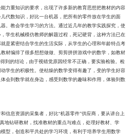
能力重知识的要求，出现了许多新的教育思想把教材的内容
会儿代数知识，好比一台机器，把所有的零件放在学生的面
机器。教会学生学习的方法。通过近几年的教学实践探究，使
心，学生机械模仿教师的解题过程，死记硬背，这种方法已在
那就是紧密结合学生的生活实际，从学生的心理和年龄特点考
以教材编排了很多想想做做、剪剪拼拼游戏中的数学，如教材
察得到的结论，由于视错觉原因经常不正确，要实验检验。检
调动学生的积极性。使枯燥的数学变得有趣了，变的学生好容
且体会到数学就在身边，感受到数学的趣味和作用，体验到数
信息资源的采集者，好比“机器零件”供应商，要从讲台上
要认真地钻研教材，找准教材的重点与难点，处理好教材、学
物模型，创造和平共处的学习环境，有利于培养学生用数学