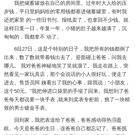
我把储蓄罐放在自己的房间里。过年时大人给的压
岁钱，平日里妈妈给的零用钱都塞进储蓄罐里，有时我
还把家里 的一些旧书刊、报纸卖了，也拿回不少钱。就
这样日复一日，年复一年，小猪的肚子越来越满了，沉
甸甸的，我都拿不 动了。
6目27日，这是个特别的日子，我把所有的钱都倒了
出来，数了数就带着钱出去了。迎面碰上爸爸，问我去
哪儿。 我对爸爸神秘地笑了笑就溜了。我走在路上，突
然看见一家玩具店，那个会说话的小人很好玩，便走了
进去。售货员阿 姨看出了我的心事，跟我说：“小朋友，
这个50元。”我把伸进口袋里的手缩了回来。我想到了爸
爸每天都说要一块手表 ,就来到卖表专柜前，挑了一块精
致的男士镀金手表。
回到家，我把表送给了爸爸，爸爸感动得热泪盈
眶。今天是爸爸的生日，连爸爸自己都忘记了。爸爸抚