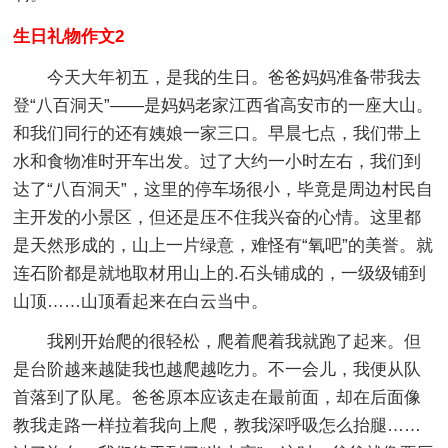
生日礼物作文2
今天大年初五，是我的生日。爸爸妈妈准备带我去
登“八百洞天”——是妈妈老家江西省高安市的一座大山。
和我们同行的还有姨娘一家三口。早晨七点，我们带上
水和食物准时开车出发。过了大约一小时左右，我们到
达了“八百洞天”，这里的停车场很小，毕竟是周边村民自
主开发的小景区，但还是压不住我兴奋的心情。这里都
是天然形成的，山上一片绿意，难怪有“氧吧”的美誉。就
连石阶都是就地取材用山上的.石头铺成的，一级级铺到
山顶……山顶看起来在白云当中。
我刚开始爬的很轻松，爬着爬着我就跑了起来。但
是台阶越来越陡我也越爬越吃力。不一会儿，我便从队
首落到了队尾。爸爸原本应该走在最前面，却在后面像
教我走路一样拉着我向上爬，教我深呼吸怎么抬腿……