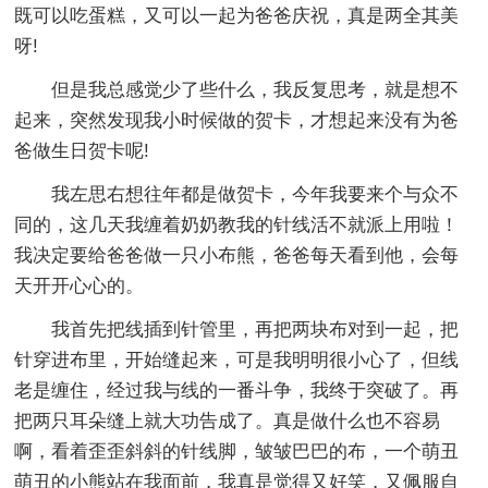
既可以吃蛋糕，又可以一起为爸爸庆祝，真是两全其美
呀!
但是我总感觉少了些什么，我反复思考，就是想不
起来，突然发现我小时候做的贺卡，才想起来没有为爸
爸做生日贺卡呢!
我左思右想往年都是做贺卡，今年我要来个与众不
同的，这几天我缠着奶奶教我的针线活不就派上用啦！
我决定要给爸爸做一只小布熊，爸爸每天看到他，会每
天开开心心的。
我首先把线插到针管里，再把两块布对到一起，把
针穿进布里，开始缝起来，可是我明明很小心了，但线
老是缠住，经过我与线的一番斗争，我终于突破了。再
把两只耳朵缝上就大功告成了。真是做什么也不容易
啊，看着歪歪斜斜的针线脚，皱皱巴巴的布，一个萌丑
萌丑的小熊站在我面前，我真是觉得又好笑，又佩服自