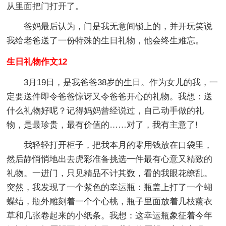
从里面把门打开了。
爸妈最后认为，门是我无意间锁上的，并开玩笑说
我给老爸送了一份特殊的生日礼物，他会终生难忘。
生日礼物作文12
3月19日，是我爸爸38岁的生日。作为女儿的我，一
定要送件即令爸爸惊讶又令爸爸开心的礼物。我想：送
什么礼物好呢？记得妈妈曾经说过，自己动手做的礼
物，是最珍贵，最有价值的……对了，我有主意了!
我轻轻打开柜子，把我本月的零用钱放在口袋里，
然后静悄悄地出去虎彩准备挑选一件最有心意又精致的
礼物。一进门，只见精品不计其数，看的我眼花缭乱。
突然，我发现了一个紫色的幸运瓶：瓶盖上打了一个蝴
蝶结，瓶外雕刻着一个个心桃，瓶子里面放着几枝薰衣
草和几张卷起来的小纸条。我想：这幸运瓶象征着今年