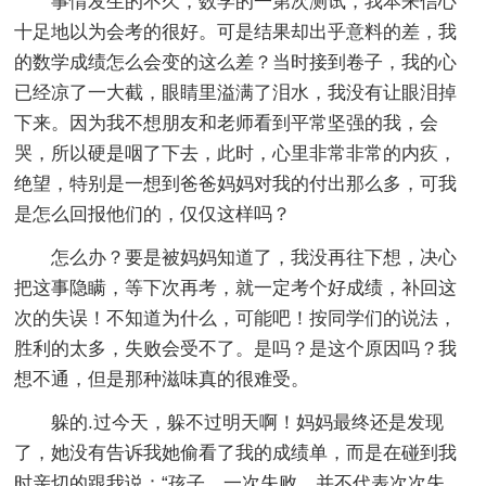
事情发生的不久，数学的一第次测试，我本来信心
十足地以为会考的很好。可是结果却出乎意料的差，我
的数学成绩怎么会变的这么差？当时接到卷子，我的心
已经凉了一大截，眼睛里溢满了泪水，我没有让眼泪掉
下来。因为我不想朋友和老师看到平常坚强的我，会
哭，所以硬是咽了下去，此时，心里非常非常的内疚，
绝望，特别是一想到爸爸妈妈对我的付出那么多，可我
是怎么回报他们的，仅仅这样吗？
怎么办？要是被妈妈知道了，我没再往下想，决心
把这事隐瞒，等下次再考，就一定考个好成绩，补回这
次的失误！不知道为什么，可能吧！按同学们的说法，
胜利的太多，失败会受不了。是吗？是这个原因吗？我
想不通，但是那种滋味真的很难受。
躲的.过今天，躲不过明天啊！妈妈最终还是发现
了，她没有告诉我她偷看了我的成绩单，而是在碰到我
时亲切的跟我说：“孩子，一次失败，并不代表次次失