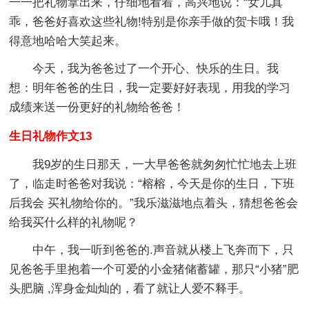
一一把礼物拿出来，仔细地看着，高兴地说：“女儿真
乖，爸爸好喜欢这些礼物!特别是你亲手做的贺卡哦！我
得意地哈哈大笑起来。
今天，我为爸爸过了一个开心、快乐的生日。我
想：明年爸爸的生日，我一定要好好表现，用我的学习
成绩来送一份更好的礼物给爸爸！
生日礼物作文13
我9岁的生日那天，一大早爸爸就匆匆忙忙地去上班
了，临走时爸爸对我说：“榕榕，今天是你的生日，下班
后我会 买礼物给你的。”我乐滋滋地点着头，猜想爸爸会
给我买什么样的礼物呢？
中午，我一听到爸爸的.声音就从楼上飞奔而下，只
见爸爸手里抱着一个可爱的小金猪储蓄罐，那只“小猪”肥
头肥脑 ,浑身金灿灿的，看了就让人爱不释手。