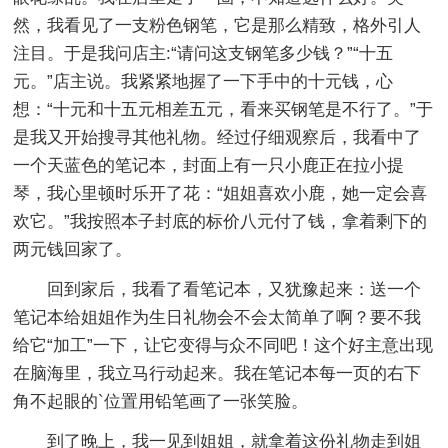
然，我看见了一支粉色钢笔，它是那么精致，格外引人
注目。于是我问店主:“请问这支钢笔多少钱？”“十五
元。”店主说。我紧紧地握了一下手中的十元钱，心
想：“十元和十五元相差五元，看来买钢笔是不行了。”于
是我又开始搜寻其他礼物。经过仔细观察后，我看中了
一个天蓝色的笔记本，封面上有一只小鹿正在拉小提
琴，我心里顿时乐开了花：“姐姐喜欢小鹿，她一定会喜
欢它。”我按照本子封底的标价八元付了钱，拿着剩下的
两元钱回家了。
回到家后，我看了看笔记本，又犹豫起来：送一个
笔记本给姐姐作为生日礼物会不会太简单了啊？要不我
给它“加工”一下，让它变得与众不同吧！这个好主意出现
在脑海里，我立马行动起来。我在笔记本每一页的右下
角不起眼的`位置用铅笔画了一张笑脸。
到了晚上，我一见到姐姐，就拿着这份礼物走到姐