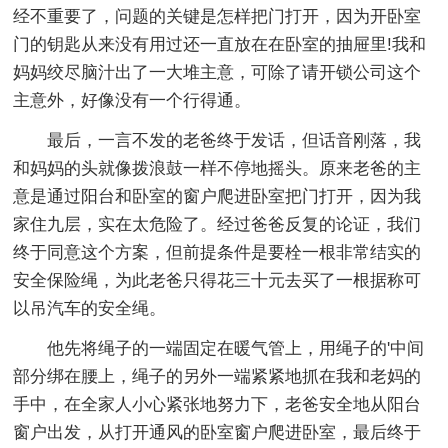
经不重要了，问题的关键是怎样把门打开，因为开卧室
门的钥匙从来没有用过还一直放在在卧室的抽屉里!我和
妈妈绞尽脑汁出了一大堆主意，可除了请开锁公司这个
主意外，好像没有一个行得通。
最后，一言不发的老爸终于发话，但话音刚落，我
和妈妈的头就像拨浪鼓一样不停地摇头。原来老爸的主
意是通过阳台和卧室的窗户爬进卧室把门打开，因为我
家住九层，实在太危险了。经过爸爸反复的论证，我们
终于同意这个方案，但前提条件是要栓一根非常结实的
安全保险绳，为此老爸只得花三十元去买了一根据称可
以吊汽车的安全绳。
他先将绳子的一端固定在暖气管上，用绳子的'中间
部分绑在腰上，绳子的另外一端紧紧地抓在我和老妈的
手中，在全家人小心紧张地努力下，老爸安全地从阳台
窗户出发，从打开通风的卧室窗户爬进卧室，最后终于