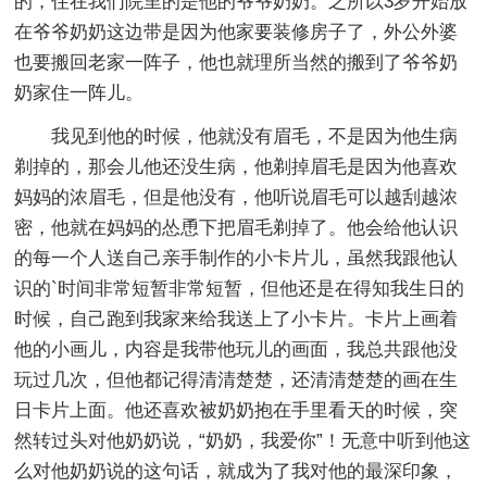
的，住在我们院里的是他的爷爷奶奶。之所以3岁开始放
在爷爷奶奶这边带是因为他家要装修房子了，外公外婆
也要搬回老家一阵子，他也就理所当然的搬到了爷爷奶
奶家住一阵儿。
我见到他的时候，他就没有眉毛，不是因为他生病
剃掉的，那会儿他还没生病，他剃掉眉毛是因为他喜欢
妈妈的浓眉毛，但是他没有，他听说眉毛可以越刮越浓
密，他就在妈妈的怂恿下把眉毛剃掉了。他会给他认识
的每一个人送自己亲手制作的小卡片儿，虽然我跟他认
识的`时间非常短暂非常短暂，但他还是在得知我生日的
时候，自己跑到我家来给我送上了小卡片。卡片上画着
他的小画儿，内容是我带他玩儿的画面，我总共跟他没
玩过几次，但他都记得清清楚楚，还清清楚楚的画在生
日卡片上面。他还喜欢被奶奶抱在手里看天的时候，突
然转过头对他奶奶说，“奶奶，我爱你”！无意中听到他这
么对他奶奶说的这句话，就成为了我对他的最深印象，