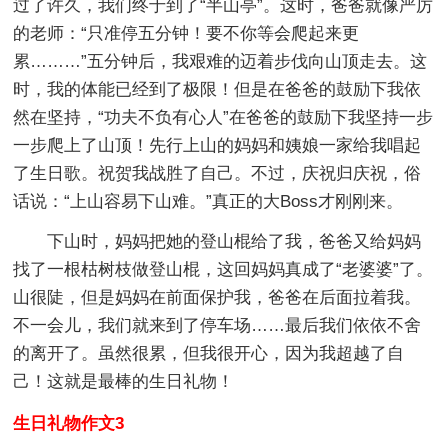
过了许久，我们终于到了“半山亭”。这时，爸爸就像严厉
的老师：“只准停五分钟！要不你等会爬起来更
累………”五分钟后，我艰难的迈着步伐向山顶走去。这
时，我的体能已经到了极限！但是在爸爸的鼓励下我依
然在坚持，“功夫不负有心人”在爸爸的鼓励下我坚持一步
一步爬上了山顶！先行上山的妈妈和姨娘一家给我唱起
了生日歌。祝贺我战胜了自己。不过，庆祝归庆祝，俗
话说：“上山容易下山难。”真正的大Boss才刚刚来。
下山时，妈妈把她的登山棍给了我，爸爸又给妈妈
找了一根枯树枝做登山棍，这回妈妈真成了“老婆婆”了。
山很陡，但是妈妈在前面保护我，爸爸在后面拉着我。
不一会儿，我们就来到了停车场……最后我们依依不舍
的离开了。虽然很累，但我很开心，因为我超越了自
己！这就是最棒的生日礼物！
生日礼物作文3