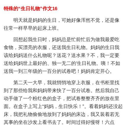
特殊的“生日礼物”作文16
明天就是妈妈的生日，可她好像浑然不觉，还是像
往常一样早早的起床上班。
回想起我生日时，妈妈总是忙前忙后为做我最爱吃
食物，买漂亮的衣服，还送我生日礼物。妈妈的生日我
该给妈妈送什么礼物呢？送花？送水果？不，我一定要
送给妈妈世上最好的、独一无二的'生日礼物。咦！不如
送我一到三年级的一百分的试卷吧！妈妈肯定开心。
第二天一大早，我就悄悄地穿上衣服，在书柜里找
到了那些给我和妈妈带来快了一百分试卷。然后我自己
动手做了一个粉红色的盒子，把试卷整整齐齐的放在里
面。在盒子上写上“妈妈，生日快乐！”。看着妈妈还没起
床，我把礼物偷偷地放到了妈妈的床边，我又装着若无
其事的坐在沙发上看书去了。时间过得好慢呀！六点