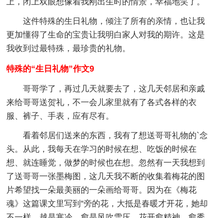
上，闭上双眼想像着我刚出生时的情景，幸福地笑了。
这件特殊的生日礼物，倾注了所有的亲情，也让我
更加懂得了生命的宝贵让我明白家人对我的期许。这是
我收到过最特殊，最珍贵的礼物。
特殊的“生日礼物”作文9
哥哥学了，再过几天就要去了，这几天邻居和亲戚
来给哥哥送贺礼，不一会儿家里就有了各式各样的衣
服、裤子、手表，应有尽有。
看着邻居们送来的东西，我有了想送哥哥礼物的`念
头。从此，我每天在学习的时候在想、吃饭的时候在
想、就连睡觉，做梦的时候也在想。忽然有一天我想到
了送哥哥一张墨梅图，这几天我不断的收集着梅花的图
片希望找一朵最美丽的一朵画给哥哥。因为在《梅花
魂》这篇课文里写到“旁的花，大抵是春暖才开花，她却
不一样，越是寒冷，愈是风吹雪压，花开愈精神，愈秀