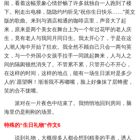
闹，看着这幅景象心情舒畅了许多就独自一人跑到了楼
下。刚走出电梯，隐隐约约听见“祝你生日快乐……”英文
版的歌曲。来到与酒店相通的咖啡店里，声音大了起
来，原来是两个美女在舞台上为一个年过花甲的老人庆
生，竟有老人与我同月同日生。我太开心了，于是在这
人潮人海中开始了狂欢。我全然不顾自己只会一两句英
文，与一个外国小女孩手拉手一同跳起舞来，人与人之
间的隔阂顿然消失了。不管累不累，只管开心不开心，
在这样的时间，这样的地点，能有一场生日派对是多少
人的`愿望啊！渐渐我不再嘟嘴，脸上好像抹了层蜂蜜，
笑的合不拢嘴。
派对在一片夜色中结束了。我悄悄地回到房间，脑
海里仍是刚刚的场景。
特殊的“生日礼物”作文6
说到礼物，大概很多人都会想到精美的手表，诱人