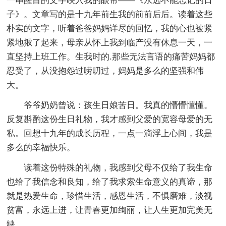
一串醒目的文字映入我的眼帘——《永远不能忘记的日
子》。文章写的是十九年前生我的前前后后。读着这些
朴实的文字，听着爸爸妈妈详尽的回忆，我的心也被紧
紧地揪了起来，母亲从怀上我到临产没有休息一天，一
直坚持上班工作。生我时的.那些无法言语的痛苦妈妈都
忍受了，从没抱怨过唠叨过，妈妈是多么的坚强和伟
大。
爷爷奶奶曾说：孩生日娘苦日。我真的懵懵懂懂。
反复斟酌这份生日礼物，我才感到父爱的宽容母爱的无
私。回想十九年的成长历程，一点一滴浮上心间，我是
多么的幸福快乐。
读着这份特殊的礼物，我感到父母不仅给了我生命
也给了我信念和良知，给了我求索生命意义的真谛，那
就是热爱生命，珍惜生活，感恩生活，不惧磨难，淡视
贫富，永远上进，让青春更加绚丽，让人生更加完美无
缺。