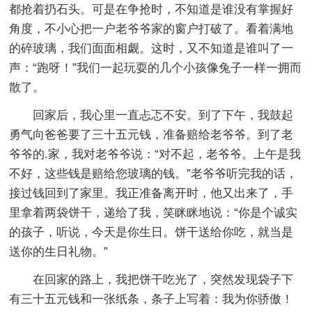
都抢着扔石头。可是在争抢时，不知道是谁没有掌握好
角度，不小心把一户老爷爷家的窗户打破了。看着满地
的碎玻璃，我们面面相觑。这时，又不知道是谁叫了一
声：“跑呀！”我们一起玩耍的几个小孩像兔子一样一拥而
散了。
回家后，我心里一直忐忑不安。到了下午，我鼓起
勇气向爸爸要了三十五元钱，准备赔给老爷爷。到了老
爷爷的.家，我对老爷爷说：“对不起，老爷爷。上午是我
不好，这些钱是赔给您玻璃的钱。”老爷爷听完我的话，
接过钱回到了家里。我正准备离开时，他又出来了，手
里拿着两袋饼干，递给了我，笑眯眯地说：“你是个诚实
的孩子，听说，今天是你生日。饼干送给你吃，就当是
送你的生日礼物。”
在回家的路上，我把饼干吃光了，突然发现袋子下
有三十五元钱和一张纸条，条子上写着：我为你骄傲！