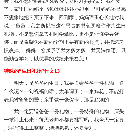
呀！我不想让妈妈这么破费，立即对妈妈说：“我不要
了，家里旧的那个书包缝缝补补还能用。”可妈妈还是毫
不犹豫地把它买了下来。回到家，妈妈语重心长地对我
说：“薇薇，我之所以把这个昂贵的书包买给你作为生日
礼物，不是想你拿去和同学攀比，更不是让你学会奢
侈，而是希望你在新的学期里要有新的起点，并把坏习
惯改掉。”妈妈，您赋予了我太多太多，我无法偿还。只
能勤奋学习，以优异的成绩来报答您！
特殊的“生日礼物”作文13
明天，是爸爸的生日，我要送给爸爸一件礼物。送
什么呢？一句祝福的话，太单调了；一束鲜花，不能打
表我对爸爸的爱；亲手做一张贺卡，那是必须的……
我一定要送爸爸一份礼物，一份特殊的礼物。眉头
一皱计上心来：每天老师不都要挑写吗，我今天一定要
把字写得工工整整，漂漂亮亮，还要全对。