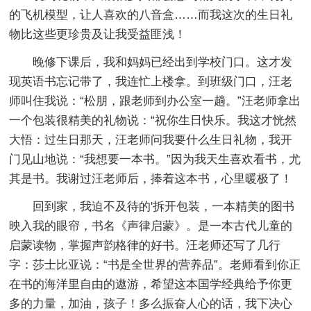
的飞机模型，让人喜欢的八音盒……而我这次的生日礼
物比这些更珍贵及让我受益匪浅！
晚修下课后，我和妈妈已经出到学校门口。这才发
现英语书忘记带了，我连忙上楼拿。到班级门口，汪老
师叫住我说：“松朋，跟老师到办公室一趟。”汪老师拿出
一个包装很精美的礼物说：“祝你生日快乐。我这才恍然
大悟：过生日那天，汪老师问我要什么生日礼物，我开
门见山地说：“我想要一本书。”因为我天生喜欢看书，尤
其是书。我谢过汪老师后，捧着这本书，心里暖极了！
回到家，我迫不及待的'拆开包装，一本精美的图书
映入我的眼帘，书名《声律启蒙》。是一本古代儿童的
启蒙读物，掌握声韵格律的好书。汪老师还写了几行
字：莎士比亚说：“书是全世界的营养品”。老师看到你正
在书的海洋里自由的遨游，希望这本国学经典给予你更
多的力量，加油，孩子！多么振奋人心的话，我下决心