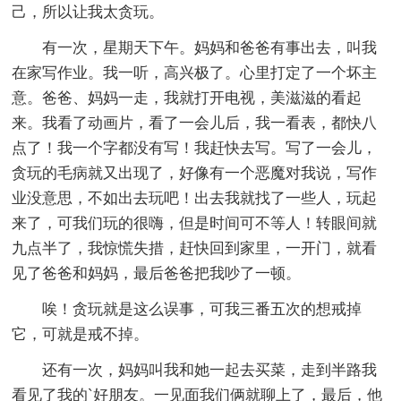
己，所以让我太贪玩。
有一次，星期天下午。妈妈和爸爸有事出去，叫我
在家写作业。我一听，高兴极了。心里打定了一个坏主
意。爸爸、妈妈一走，我就打开电视，美滋滋的看起
来。我看了动画片，看了一会儿后，我一看表，都快八
点了！我一个字都没有写！我赶快去写。写了一会儿，
贪玩的毛病就又出现了，好像有一个恶魔对我说，写作
业没意思，不如出去玩吧！出去我就找了一些人，玩起
来了，可我们玩的很嗨，但是时间可不等人！转眼间就
九点半了，我惊慌失措，赶快回到家里，一开门，就看
见了爸爸和妈妈，最后爸爸把我吵了一顿。
唉！贪玩就是这么误事，可我三番五次的想戒掉
它，可就是戒不掉。
还有一次，妈妈叫我和她一起去买菜，走到半路我
看见了我的`好朋友。一见面我们俩就聊上了，最后，他