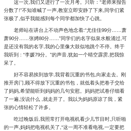
这一次,我们又进行了一次月考。只听：“老师来报告
分数了!”不知谁喊了一声,教室立即安静了下来,同学们紧
张极了,似乎我能感到每个同学都加快了心跳。
老师站在讲台上不动声色地念着:“尤佳佳99分……萧
萧90分……张娉80分……”同学们的名字似泉水般涌过,可
是还没有我的名字,我的心里像大鼓似地跳个不停。终于
我听到 : “李媛79分。”的声音,犹如一个晴空霹雳,把我惊
呆了。
好不容易挨到放学,我背着沉重的书包,向家走去。刚
推开房门,顾不得放下沉重的书包，就低着头把卷子交给
了妈妈,希望能听到妈妈的几句安慰。妈妈把试卷仔细看
了一遍,没说什么 ,就走开了。我以为妈妈原谅了我，紧
张的心情轻松了许多。
吃过晚饭后,我照常打开电视机看少儿节目时,只听啪
的一声,妈妈把电视机关了,“这一周不准看电视,一定要把