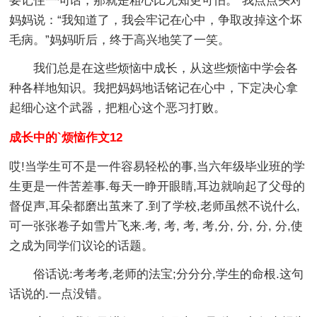
要记住一句话，那就是粗心比无知更可怕。”我点点头对
妈妈说：“我知道了，我会牢记在心中，争取改掉这个坏
毛病。”妈妈听后，终于高兴地笑了一笑。
我们总是在这些烦恼中成长，从这些烦恼中学会各
种各样地知识。我把妈妈地话铭记在心中，下定决心拿
起细心这个武器，把粗心这个恶习打败。
成长中的`烦恼作文12
哎!当学生可不是一件容易轻松的事,当六年级毕业班的学
生更是一件苦差事.每天一睁开眼睛,耳边就响起了父母的
督促声,耳朵都磨出茧来了.到了学校,老师虽然不说什么,
可一张张卷子如雪片飞来.考, 考, 考, 考,分, 分, 分, 分,使
之成为同学们议论的话题。
俗话说:考考考,老师的法宝;分分分,学生的命根.这句
话说的.一点没错。