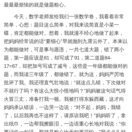
最最最烦恼的就是做题粗心。
今天，数学老师发给我们一张数学卷，我看着非常
简单，心想：题目这么简单，对我来说简直是小菜一
碟，肯定都能做对。想着，我就漫不经心地做了起来，
把妈妈经常说的话“要细心”早就抛到九霄云外了。本来以
为都能做对，可是事与愿违，一共七道大题，错了两小
题，第一题应该是81，却写成了91，第二道题84-
17=67，却把加号写成了减号，这些是一年级都能做对的
题，而我读三年级了，都做错了。就为这，妈妈严厉地
批评了我。我还理直气壮地说：“就这点儿错，下次做对
不就行了吗？有这么大惊小怪地吗？”妈妈被这句话气得
火冒三丈，准备打我一顿。我被打得东躲西藏，这才向
妈妈承认错误，一边哭一边说：“对不起，妈妈，我错
了，以后我再也不这样了，请原谅我吧！”妈妈听了，拿
出纸巾，一边帮我擦眼泪，一边语重心长地对我说：“你