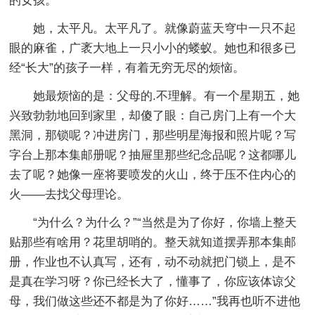
的女孩。
她，太平凡。太平凡了。就像蔚蓝天穹中一只不起
眼的麻雀，广袤大地上一只小小的蝼蚁。她也和很多已
经“长大”的孩子一样，有着无穷无尽的烦恼。
她最烦恼的是：父母的.不理解。有一个星期五，她
兴致勃勃地回到家里，却傻了眼：自己房门上有一个大
黑洞，那锁呢？冲进房门，那些明星海报和照片呢？写
字台上那本集邮册呢？抽屉里那些纪念品呢？这都哪儿
去了呢？她像一座将要喷发的火山，终于压不住内心的
火——去找父母理论。
“为什么？为什么？”“当然是为了你好，你墙上整天
贴那些有啥用？花里胡哨的。整天就知道摆弄那本集邮
册，作业也不认真写，还有，动不动就把门锁上，是不
是真在学习呀？你已经长大了，懂事了，你应该体谅父
母，我们做这些还不都是为了你好……”我再也听不进他