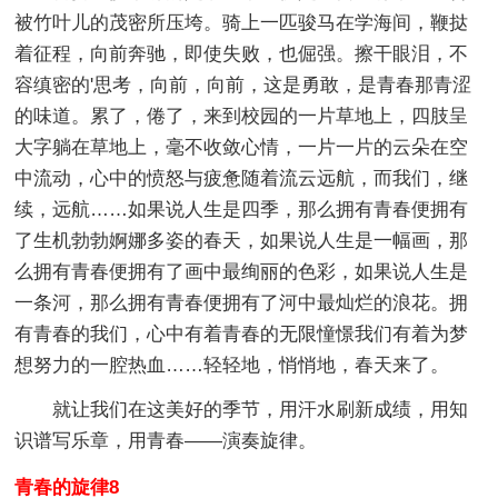
被竹叶儿的茂密所压垮。骑上一匹骏马在学海间，鞭挞
着征程，向前奔驰，即使失败，也倔强。擦干眼泪，不
容缜密的'思考，向前，向前，这是勇敢，是青春那青涩
的味道。累了，倦了，来到校园的一片草地上，四肢呈
大字躺在草地上，毫不收敛心情，一片一片的云朵在空
中流动，心中的愤怒与疲惫随着流云远航，而我们，继
续，远航……如果说人生是四季，那么拥有青春便拥有
了生机勃勃婀娜多姿的春天，如果说人生是一幅画，那
么拥有青春便拥有了画中最绚丽的色彩，如果说人生是
一条河，那么拥有青春便拥有了河中最灿烂的浪花。拥
有青春的我们，心中有着青春的无限憧憬我们有着为梦
想努力的一腔热血……轻轻地，悄悄地，春天来了。
就让我们在这美好的季节，用汗水刷新成绩，用知
识谱写乐章，用青春——演奏旋律。
青春的旋律8