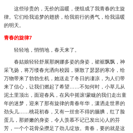
这些珍贵的，无价的温暖，便组成了我青春的主旋
律。它们给我追梦的翅膀，给我前行的勇气，给我温暖
的明天。
青春的旋律7
轻轻地，悄悄地，春天来了。
春姑娘轻轻舒展那婀娜多姿的身姿，裙裾飘飘，神
采飞扬，将万缕春光洒向校园，驱散了瑟瑟的寒冷，给
万物带来了勃勃生机，她送走了冬日的凄凉，为人们带
来了信心，让我们燃起了希望……不知何时，小草儿从
泥土里顶出，面迎春风，在风中摇滚!蒙眬的我们走出童
年的迷梦，迎来了那有旋律的青春年华，潇洒走世界的
劲头儿……桃花初春，又有一丝舍不得的腼腆，红了脸
蛋儿，那娇嫩的身姿，令人羡慕不记已发出沁人的芬
芳，一个个花骨朵攒足了劲儿绽放。青春，要的就是这