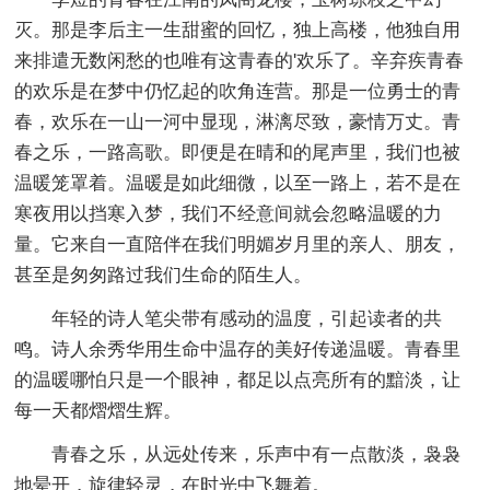
灭。那是李后主一生甜蜜的回忆，独上高楼，他独自用
来排遣无数闲愁的也唯有这青春的'欢乐了。辛弃疾青春
的欢乐是在梦中仍忆起的吹角连营。那是一位勇士的青
春，欢乐在一山一河中显现，淋漓尽致，豪情万丈。青
春之乐，一路高歌。即便是在晴和的尾声里，我们也被
温暖笼罩着。温暖是如此细微，以至一路上，若不是在
寒夜用以挡寒入梦，我们不经意间就会忽略温暖的力
量。它来自一直陪伴在我们明媚岁月里的亲人、朋友，
甚至是匆匆路过我们生命的陌生人。
年轻的诗人笔尖带有感动的温度，引起读者的共
鸣。诗人余秀华用生命中温存的美好传递温暖。青春里
的温暖哪怕只是一个眼神，都足以点亮所有的黯淡，让
每一天都熠熠生辉。
青春之乐，从远处传来，乐声中有一点散淡，袅袅
地晕开，旋律轻灵，在时光中飞舞着。