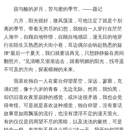
甜与酸的岁月，苦与蜜的季节。——题记
六月，阳光很好，微风荡漾，可他注定了就是个别
离的季节。带着无穷尽的幻想，我独自一人穿行在茫茫
人海中，自顾自地怜惜，自顾自地感叹，漫无目的地穿
行在陌生又熟悉的大街小巷，耳边偶尔会响起熟悉的旋
律“最后一个夏天，我们就要说再见，只想静静躲在房间
翻照片。”见清晰又渐渐远去，踏着明媚的阳光，找寻遥
不可及的方向，探索模糊的未来。
我喜欢独自一人在窗台仰望星空，深远，寥廓，充
满幻想，像十六岁的青春，无边无际。然而，我怕黑，
却仍旧喜欢夜里寂静的感觉，或许这很矛盾，我也会觉
得奇怪。可是就是喜欢这种感觉，独自仰望，没有童话
故事里如雨飘落的流行，也没有漂浮不定的漫天萤火。
有的仅仅是四周望不尽的黑暗，以及淡淡的粲然，可是
转念一想，有首歌不是这么唱么“这一天，我开始仰望星