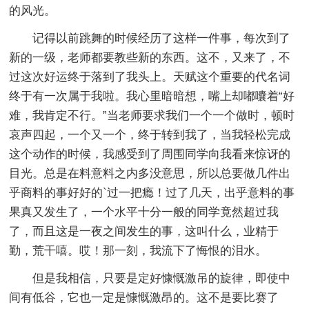
的风光。
记得以前跳舞的时候经历了这样一件事，每次到了
新的一级，老师都要教些新的东西。这不，又来了，不
过这次好运终于落到了我头上。天赋这个重要的代名词
终于有一次属于我啦。我心里暗暗想，嘴上却嘟囔着“好
难，我肯定不行。”当老师要求我们一个一个做时，顿时
哀声四起，一个又一个，终于转到我了，当我轻松完成
这个动作的时候，我感受到了周围同学向我看来惊讶的
目光。总是在料意料之内多没意思，所以总要做几件出
乎商料的事好好的`过一把瘾！过了几天，出乎意料的事
果真又发生了，一个水平十分一般的同学竟然超过我
了，而且这是一夜之间发生的事，这叫什么，业精于
勤，荒干嘻。哎！那一刻，我流下了悔恨的泪水。
但是我相信，只要是定好慷慨激吊的旋律，即使中
间有低谷，它也一定是慷慨激昂的。这不是要比赛了