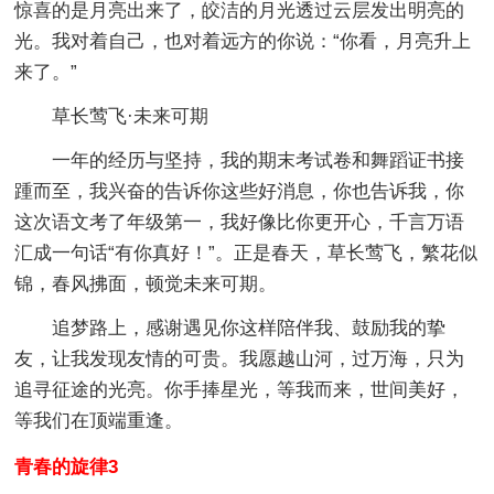
惊喜的是月亮出来了，皎洁的月光透过云层发出明亮的
光。我对着自己，也对着远方的你说：“你看，月亮升上
来了。”
草长莺飞·未来可期
一年的经历与坚持，我的期末考试卷和舞蹈证书接
踵而至，我兴奋的告诉你这些好消息，你也告诉我，你
这次语文考了年级第一，我好像比你更开心，千言万语
汇成一句话“有你真好！”。正是春天，草长莺飞，繁花似
锦，春风拂面，顿觉未来可期。
追梦路上，感谢遇见你这样陪伴我、鼓励我的挚
友，让我发现友情的可贵。我愿越山河，过万海，只为
追寻征途的光亮。你手捧星光，等我而来，世间美好，
等我们在顶端重逢。
青春的旋律3