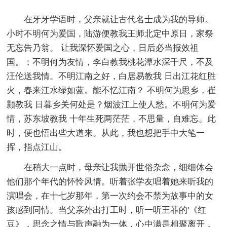
在牙牙学语时，父亲就让古代名士成为我的导师。
小时不明何为爱国，陆游便教我王师北定中原日，家祭
无忘告乃翁。 让我深怀爱国之心，日后必当报效祖
国。；不明何为友情，李白教我桃花潭水深千尺，不及
汪伦送我情。不明江南之好，白居易教我 日出江花红胜
火，春来江水绿如蓝。能不忆江南？ 不明何为思乡，崔
颢教我 日暮乡关何处是？烟波江上使人愁。不明何为爱
情，苏东坡教我 十年生死两茫茫，不思量，自难忘。此
时，便也悟出些大道来。从此，我也想把手中大笔一
挥，指点江山。
在稍大一点时，母亲让我抛开世俗杂念，细细体会
他们那个年代的怀怜风情。听着张学友唱着她来听我的
演唱会，在十七岁那年，第一次约会不禁为故事中的女
孩感到同情。当父亲外出打工时，听一听王菲的'《红
豆》，思念之情与歌声融为一体，心中满是相聚离开，