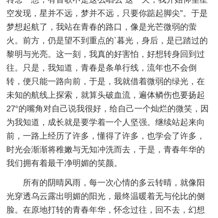
空发现，星并不远，梦并不远，只要你踮起脚尖”。于是
梦想起航了，我站在青春的路口，像是光芒微弱的萤
火。前方，仍是望不到重点的`暮光，身后，是已踏过的
黎明与光亮。这一刻，我真的好害怕，好想转身回到过
往。只是，我知道，青春是条单行线，流年也不会倒
转，便只能一路向前，于是，我就借着微弱的绿光，在
未知的航线上探索，就算头破血流，遍体鳞伤也要扬起
27°的嘴角对自己说我很好，给自己一个灿烂的微笑，因
为我知道，成长就是要学着一个人坚强。继续站起来向
前，一路上经历了许多，懂得了许多，也学会了许多，
时光会渐渐将稚嫩与无知冲洗而去，于是，青春年华的
我们拥有着最干净明媚的笑颜。
所有的阴晴风雨，每一次心情的多云转晴，就像阳
光穿透乌云露出明媚的阳光，最终温暖着无与伦比的侧
脸。在原地打转的青春年华，怀念过往，回不去，幻想