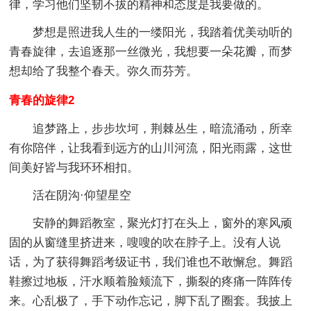
律，学习他们坚韧不拔的精神和态度是我要做的。
梦想是照进我人生的一缕阳光，我踏着优美动听的
青春旋律，去追逐那一丝微光，我想要一朵花瓣，而梦
想却给了我整个春天。弥久而芬芳。
青春的旋律2
追梦路上，步步坎坷，荆棘丛生，暗流涌动，所幸
有你陪伴，让我看到远方的山川河流，阳光雨露，这世
间美好皆与我环环相扣。
活在阴沟·仰望星空
安静的舞蹈教室，聚光灯打在头上，窗外的寒风顽
固的从窗缝里挤进来，嗖嗖的吹在脖子上。没有人说
话，为了获得舞蹈考级证书，我们谁也不敢懈怠。舞蹈
鞋擦过地板，汗水顺着脸颊流下，撕裂的疼痛一阵阵传
来。心乱极了，手下动作忘记，脚下乱了圈套。我披上