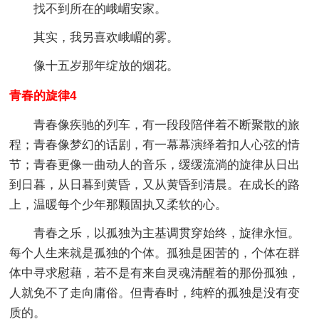
找不到所在的峨嵋安家。
其实，我另喜欢峨嵋的雾。
像十五岁那年绽放的烟花。
青春的旋律4
青春像疾驰的列车，有一段段陪伴着不断聚散的旅
程；青春像梦幻的话剧，有一幕幕演绎着扣人心弦的情
节；青春更像一曲动人的音乐，缓缓流淌的旋律从日出
到日暮，从日暮到黄昏，又从黄昏到清晨。在成长的路
上，温暖每个少年那颗固执又柔软的心。
青春之乐，以孤独为主基调贯穿始终，旋律永恒。
每个人生来就是孤独的个体。孤独是困苦的，个体在群
体中寻求慰藉，若不是有来自灵魂清醒着的那份孤独，
人就免不了走向庸俗。但青春时，纯粹的孤独是没有变
质的。