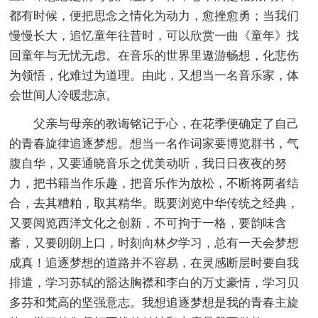
都有时候，便把思念之情化为动力，愈挫愈勇；当我们
慢慢长大，追忆童年往昔时，可以欣赏一曲《童年》找
回童年与无忧无虑。在音乐的世界里遨游畅想，化悲伤
为领悟，化难过为道理。由此，又想当一名音乐家，体
会世间人冷暖悲凉。
父亲与母亲的教诲铭记于心，在花季便确定了自己
的青春旋律追逐梦想。想当一名作词家要博览群书，气
腹自华，又要通晓音乐之优美动听，我日日夜夜的努
力，把书籍当作乐趣，把音乐作为放松，不断将两者结
合，去其糟粕，取其精华。既要浏览中华传统之经典，
又要阅览西洋文化之创新，不可拘于一格，要韵味含
蓄，又要朗朗上口，时刻向林夕学习，总有一天会梦想
成真！追逐梦想的道路并不容易，在灵感断层时要自我
排遣，学习苏轼的豁达胸襟和李白的万丈豪情，学习贝
多芬和梵高的坚强意志。我想追逐梦想是我的青春主旋