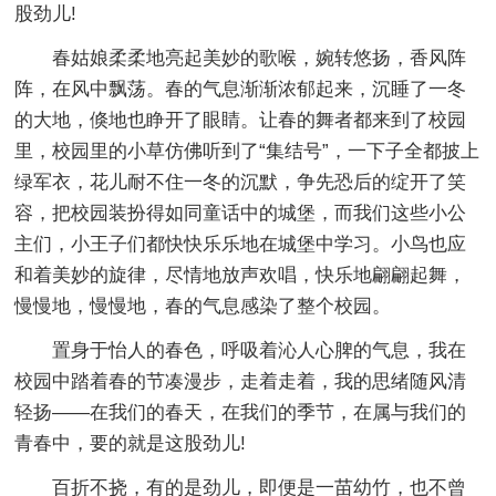
股劲儿!
春姑娘柔柔地亮起美妙的歌喉，婉转悠扬，香风阵
阵，在风中飘荡。春的气息渐渐浓郁起来，沉睡了一冬
的大地，倏地也睁开了眼睛。让春的舞者都来到了校园
里，校园里的小草仿佛听到了“集结号”，一下子全都披上
绿军衣，花儿耐不住一冬的沉默，争先恐后的绽开了笑
容，把校园装扮得如同童话中的城堡，而我们这些小公
主们，小王子们都快快乐乐地在城堡中学习。小鸟也应
和着美妙的旋律，尽情地放声欢唱，快乐地翩翩起舞，
慢慢地，慢慢地，春的气息感染了整个校园。
置身于怡人的春色，呼吸着沁人心脾的气息，我在
校园中踏着春的节凑漫步，走着走着，我的思绪随风清
轻扬——在我们的春天，在我们的季节，在属与我们的
青春中，要的就是这股劲儿!
百折不挠，有的是劲儿，即便是一苗幼竹，也不曾