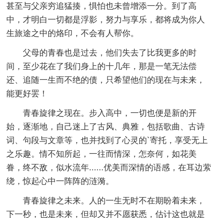
甚至与父亲穷追猛揍，惧怕也未曾增添一分。到了高
中，才明白一切都是浮影，努力与享乐，都将成为你人
生旅途之中的烙印，不会有人帮你。
父母的青春也是过去，他们失去了比我更多的时
间，至少花在了我们身上的十几年，那是一笔无法偿
还、追随一生而不绝的债，只希望他们的现在与未来，
能更好罢！
青春旋律之现在。步入高中，一切也便是新的开
始，逐渐地，自己迷上了古风、典雅，包括歌曲、古诗
词、句段与文章等，也并找到了心灵的`寄托，享受无上
之乐趣。情不知所起，一往而情深，怎奈何，如花美
眷，终不敌，似水流年......优美而深情的语感，在耳边萦
绕，惊起心中一阵阵的涟漪。
青春旋律之未来。人的一生无时不在期盼着未来，
下一秒，也是未来，但却又并不愿获悉，估计这也就是