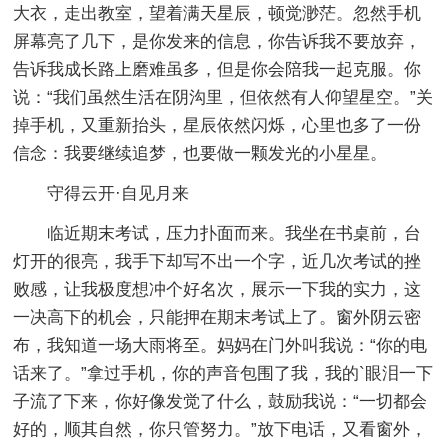
大衣，走出教室，望着满天星辰，顿觉渺茫。忽然手机
屏幕亮了几下，是你发来的信息，你告诉我不要放弃，
告诉我成长路上磨难虽多，但是你会陪我一起克服。你
说：“我们虽然生活在阴沟里，但依然有人仰望星空。”关
掉手机，又重新抬头，星辰依然闪烁，心里也多了一份
信念：我要继续追梦，也要做一颗发光的小星星。
守得云开·自见月来
临近期末考试，压力扑面而来。我坐在书桌前，台
灯开的很亮，我手下却写不出一个字，近几次考试的挫
败感，让我极度想冲个好名次，展示一下我的实力，这
一决高下的机会，只能押在期末考试上了。窗外阴云密
布，我知道一场大雨将至。妈妈在门外叫我说：“你的电
话来了。”拿过手机，你的声音包围了我，我的`眼泪一下
子流了下来，你好像发觉了什么，鼓励我说：“一切都会
好的，顺其自然，你只管努力。”放下电话，又看窗外，