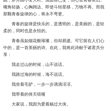
跑，岁月由小变大时。虽面容已变，但心去青春依旧。
嘴角轻扬，心胸阔达。即使斗转星移，万物不再。而我
那颗青春旋律的心，将永不弯更。
青春的旋律是快乐的，是透明的，是美丽的，是轻
柔的，同时也是永恒的。
青春虽如烟花般璀璨，但却易逝。可它留在人们心
中的，是一首美丽的诗。在此，我将此诗献于诸君共分
享：
我走过山的时候，山不说话。
我路过海的时候，海不说话。
我坐着毛驴，一步一步滴滴溚溚。
我带着的倚天喑哑
大家说，我因为爱着杨过大侠。