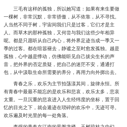
三毛有这样的孤独，所以她写道：如果有来生要做
一棵树，非常沉默，非常骄傲，从不依靠，从不寻找。
人当然不同于树，宇宙间我们只是过客，它们才是主
人。而草木的那种孤独，又何尝与我们这些少年相异
呢。都是只愿听从自己内心，将外界足迹当成一季又一
季的过客。都在喧嚣褪去，静谧之至时愈发孤独。越是
孤独，心中越是悸动，仿佛能听见自己拔尖生长的声
音，把外界的否定质疑，把自己的迷茫不安，通通打
包，从中汲取生命所需要的养分，再用力向外掷出去。
青春之乐，欢乐为主节拍荡漾其间，旋律永恒。所
有青春中最最不能忘的是欢乐和悲哀，欢乐太多，悲哀
太重。一旦沉重的悲哀进入人生经纬度的坐标，置于回
忆的目光之下，就会遁迹在琐碎的欢乐中，无迹可寻。
欢乐遍及时光里的每一处角落。
李煜的青春在江南的凤阁龙楼，玉树琼枝之中幻